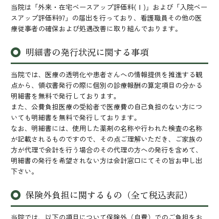
当院は「外来・在宅ベースアップ評価料(Ⅰ)」および「入院ベー
スアップ評価料97」の届出を行っており、看護職員その他の医
療従事者の確保および処遇改善に取り組んでおります。
明細書の発行状況に関する事項
当院では、医療の透明化や患者さんへの情報提供を推進する観
点から、領収書発行の際に個別の診療報酬の算定項目の分かる
明細書を無料で発行しております。
また、公費負担医療の受給者で医療費の自己負担のない方につ
いても明細書を無料で発行しております。
なお、明細書には、使用した薬剤の名称や行われた検査の名称
が記載されるものですので、その点ご理解いただき、ご家族の
方が代理で会計を行う場合のその代理の方への発行を含めて、
明細書の発行を希望されない方は会計窓口にてその旨お申し出
下さい。
保険外負担に関するもの（全て税込表記）
当院では、以下の項目について保険外（自費）でのご負担をお