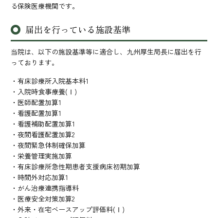
る保険医療機関です。
届出を行っている施設基準
当院は、以下の施設基準等に適合し、九州厚生局長に届出を行
っております。
・有床診療所入院基本料1
・入院時食事療養(Ⅰ)
・医師配置加算1
・看護配置加算1
・看護補助配置加算1
・夜間看護配置加算2
・夜間緊急体制確保加算
・栄養管理実施加算
・有床診療所急性期患者支援病床初期加算
・時間外対応加算1
・がん治療連携指導料
・医療安全対策加算2
・外来・在宅ベースアップ評価料(Ⅰ)