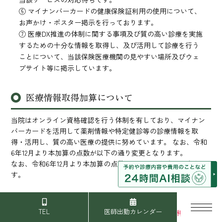
⑥ マイナンバーカードの健康保険証利用の使用について、
お声かけ・ポスター掲示を行っております。
⑦ 医療DX推進の体制に関する事項及び質の高い診療を実施
するための十分な情報を取得し、及び活用して診療を行う
ことについて、当該保険医療機関の見やすい場所及びウェ
ブサイト等に掲示しています。
医療情報取得加算について
当院はオンライン資格確認を行う体制を有しており、マイナン
バーカードを活用して薬剤情報や特定健診等の診療情報を取
得・活用し、質の高い医療の提供に努めています。 なお、令和
6年12月より本加算の点数が以下の通り変更となります。
なお、令和6年12月より本加算の点数が以下の通り変更となりま
す。
○ 初診時（
月1回算定
）：1点
TEL
医師出勤カレンダー
○ 再診時（
3月に1回算定
）：1点
（マイナンバーの利用の