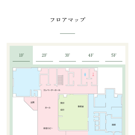
フロアマップ
1F
2F
3F
4F
5F