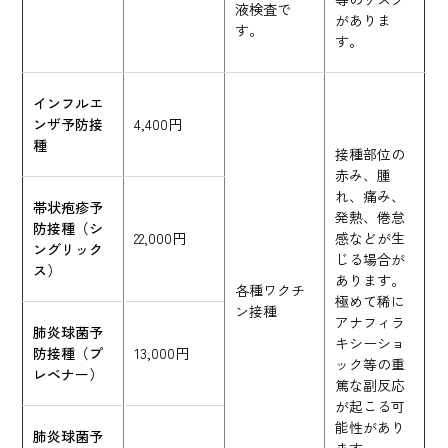
液検査で
がありま
す。
す。
インフルエ
ンザ予防接
4,400円
種
接種部位の
赤み、腫
れ、痛み、
帯状疱疹予
発熱、倦怠
防接種（シ
22,000円
感などが生
ングリック
じる場合が
ス）
あります。
各種ワクチ
極めて稀に
ン接種
アナフィラ
肺炎球菌予
キシーショ
防接種（プ
13,000円
ック等の重
レベナー）
篤な副反応
が起こる可
能性があり
肺炎球菌予