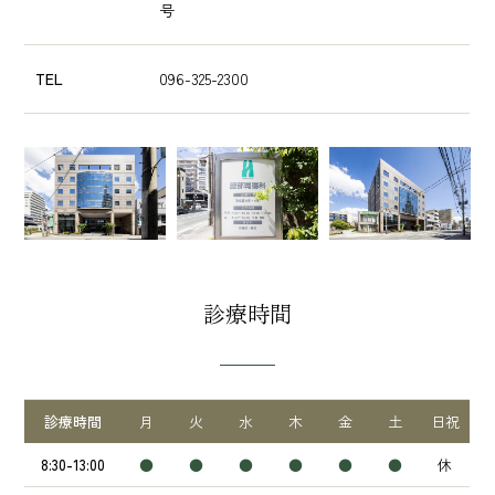
号
TEL
096-325-2300
診療時間
診療時間
月
火
水
木
金
土
日祝
8:30-13:00
●
●
●
●
●
●
休