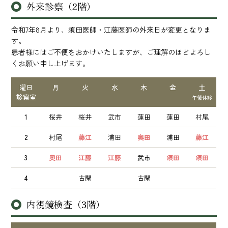
外来診察（2階）
令和7年8月より、須田医師・江藤医師の外来日が変更となりま
す。
患者様にはご不便をおかけいたしますが、ご理解のほどよろし
くお願い申し上げます。
曜日
月
火
水
木
金
土
診察室
午後休診
1
桜井
桜井
武市
蓮田
蓮田
村尾
2
村尾
藤江
浦田
奥田
浦田
藤江
3
奥田
江藤
江藤
武市
須田
須田
4
古閑
古閑
内視鏡検査（3階）