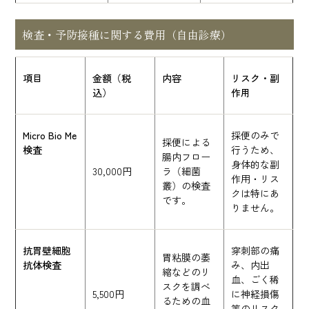
検査・予防接種に関する費用（自由診療）
項目
金額（税
内容
リスク・副
込）
作用
Micro Bio Me
採便のみで
採便による
検査
行うため、
腸内フロー
身体的な副
30,000円
ラ（細菌
作用・リス
叢）の検査
クは特にあ
です。
りません。
抗胃壁細胞
穿刺部の痛
胃粘膜の萎
抗体検査
み、内出
縮などのリ
血、ごく稀
スクを調べ
5,500円
に神経損傷
るための血
等のリスク