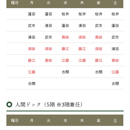
曜日
月
火
水
木
金
土
蓮田
蓮田
桜井
桜井
桜井
桜井
武市
浦田
蓮田
浦田
武市
蓮田
浦田
武市
奥田
須田
奥田
武市
須田
須田
藤江
藤江
須田
浦田
藤江
奥田
江藤
江藤
藤江
奥田
江藤
古閑
古閑
江藤
古閑
古閑
人間ドック（5階 ※3階兼任）
曜日
月
火
水
木
金
土