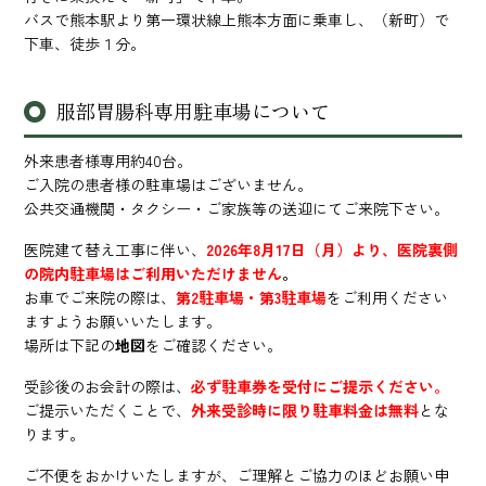
バスで熊本駅より第一環状線上熊本方面に乗車し、（新町）で
下車、徒歩１分。
服部胃腸科専用駐車場について
外来患者様専用約40台。
ご入院の患者様の駐車場はございません。
公共交通機関・タクシー・ご家族等の送迎にてご来院下さい。
医院建て替え工事に伴い、
2026年8月17日（月）より、医院裏側
の院内駐車場はご利用いただけません
。
お車でご来院の際は、
第2駐車場・第3駐車場
をご利用ください
ますようお願いいたします。
場所は下記の
地図
をご確認ください。
受診後のお会計の際は、
必ず駐車券を受付にご提示ください。
ご提示いただくことで、
外来受診時に限り駐車料金は無料
とな
ります。
ご不便をおかけいたしますが、ご理解とご協力のほどお願い申