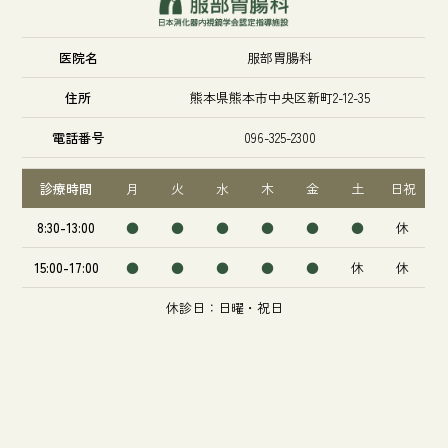
医院名
服部胃腸科
住所
熊本県熊本市中央区新町2-12-35
電話番号
096-325-2300
診療時間
月
火
水
木
金
土
日祝
8:30-13:00
●
●
●
●
●
●
休
15:00-17:00
●
●
●
●
●
休
休
休診日：日曜・祝日